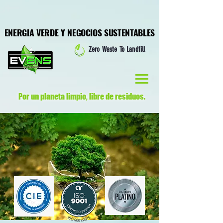
ENERGIA VERDE Y NEGOCIOS SUSTENTABLES
ENERGIA VERDE Y NEGOCIOS SUSTENTABLES
Zero Waste To Landfill
Por un planeta limpio,
libre de residuos.