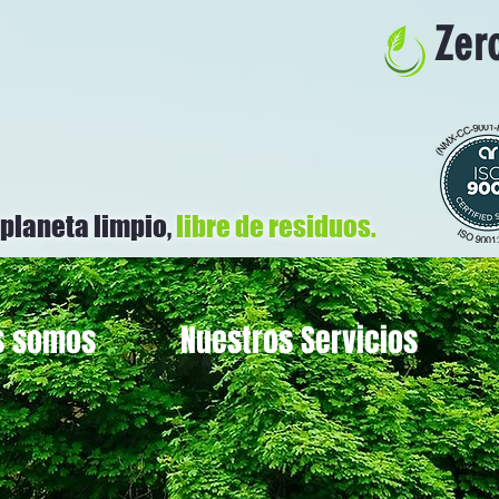
Zero
 planeta limpio,
libre de residuos.
s somos
Nuestros Servicios